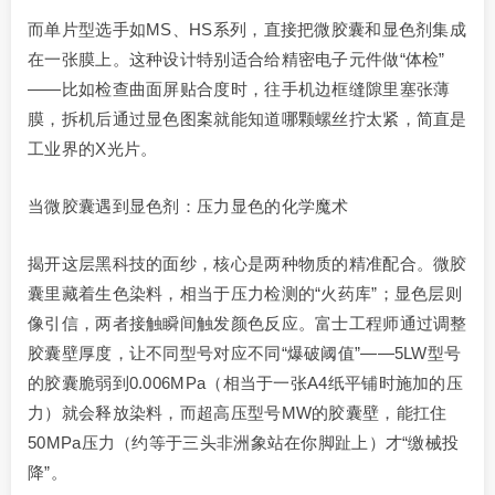
而单片型选手如MS、HS系列，直接把微胶囊和显色剂集成
在一张膜上。这种设计特别适合给精密电子元件做“体检”
——比如检查曲面屏贴合度时，往手机边框缝隙里塞张薄
膜，拆机后通过显色图案就能知道哪颗螺丝拧太紧，简直是
工业界的X光片。
当微胶囊遇到显色剂：压力显色的化学魔术
揭开这层黑科技的面纱，核心是两种物质的精准配合。微胶
囊里藏着生色染料，相当于压力检测的“火药库”；显色层则
像引信，两者接触瞬间触发颜色反应。富士工程师通过调整
胶囊壁厚度，让不同型号对应不同“爆破阈值”——5LW型号
的胶囊脆弱到0.006MPa（相当于一张A4纸平铺时施加的压
力）就会释放染料，而超高压型号MW的胶囊壁，能扛住
50MPa压力（约等于三头非洲象站在你脚趾上）才“缴械投
降”。