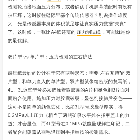
检测轮胎接地面压力分布，或者确认手机屏幕装配时有没有
被压坏，这时候往缝隙里塞个传统传感器？别说操作难度
大，光是传感器本身的体积就足够让真实压力数据“失真”
了。这时候，一张比A4纸还薄的
压力测试纸
，可能就是你
的最优解。
双片型 vs 单片型：压力检测的左右护法
感压纸最妙的设计在于它有两种形态：需要“左右互搏”的双
片型，和单刀直入的单片型。双片型就像精密版的复写纸，
4L、3L这些型号必须把涂着微胶囊的A片和显色剂B片面对
面贴合使用。施加压力时胶囊破裂，显色剂接触后变色——
这可不是简单的颜色变化，比如3L型号胶囊壁厚实，得
0.2MPa以上压力（相当于两瓶矿泉水平摊在指甲盖上的力
道）才会显色，而4L型号在0.1MPa就能呈现鲜红印记，二
者配合能覆盖从羽毛轻压到手指重按的检测需求。