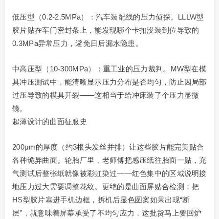
低压型（0.2-2.5MPa）：汽车装配线的压力侦探。LLLW型
胶片贴在车门密封条上，能发现哪个卡扣没装到位导致的
0.3MPa异常压力，避免日后漏水隐患。
中高压型（10-300MPa）：重工业的压力裁判。MW型在模
具冲压测试中，能清晰显示压力分布是否均匀，防止因局部
过压导致的模具开裂——这相当于给冲床装了个压力显微
镜。
超薄设计的曲面征服史
200μm的厚度（约3根头发丝并排）让这些胶片能完美贴合
各种诡异曲面。轮胎厂里，老师傅把感压纸往胎面一贴，充
气测试后整张纸就像被彩虹染过——红色集中的区域说明接
地压力过大需要调整花纹。更绝的是曲面屏贴合检测：把
HS型胶片塞进手机边框，拆机后显色图案如果出现“断
层”，就意味着屏幕承受了不均匀应力，这批货马上要回炉