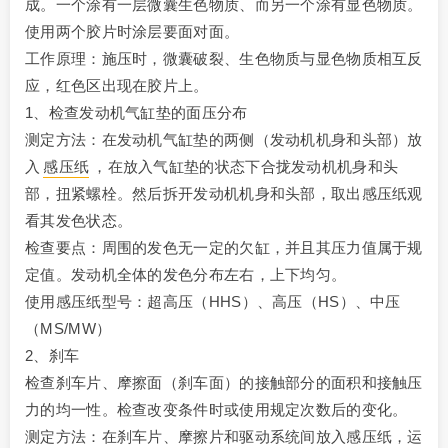
成。一个涂有一层微囊生色物质、而另一个涂有显色物质。
使用两个胶片时涂层要面对面。
工作原理：施压时，微囊破裂、生色物质与显色物质相互反
应，红色区出现在胶片上。
1、检查发动机气缸垫的面压分布
测定方法：在发动机气缸垫的两侧（发动机机身和头部）放
入
感压纸
，在放入气缸垫的状态下合拢发动机机身和头
部，扭紧螺栓。然后拆开发动机机身和头部，取出感压纸观
看其发色状态。
检查要点：周围的发色无一定的欠缸，并且其压力值属于规
定值。发动机全体的发色分布左右，上下均匀。
使用感压纸型号：超高压（HHS）、高压（HS）、中压
（MS/MW）
2、刹车
检查刹车片、摩擦面（刹车面）的接触部分的面积和接触压
力的均一性。检查改变条件时或使用规定次数后的变化。
测定方法：在刹车片、摩擦片和驱动系统间放入感压纸，运