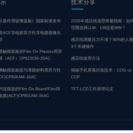
展示
技术
分享
示器件用玻璃盖板》国家标准发布
2026年感压纸选型终极指南：如
范围选择LLW、LW还是MW？
器ACF导电胶异方性导电膜摄像头
胶
感压纸测量压力不准？90%的人
3个关键操作
摸面板的Film On Plastics用异
（ACF）CP923CM-25AC
感压纸使用方法
璃触摸面板玻与薄膜材料用异方性
揭秘手机屏幕封装技术：COG vs C
F)CP806AM-16AC
COP
接器的Film On Board/Film用
TFT-LCD工作原理论文
(ACF)CP801AM-35AC