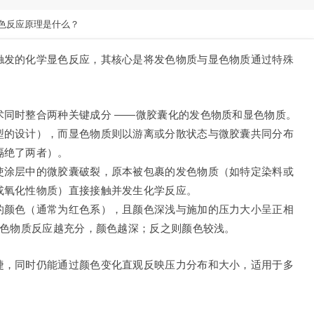
色反应原理是什么？
触发的化学显色反应，其核心是将发色物质与显色物质通过特殊
术同时整合两种关键成分 ——微胶囊化的发色物质和显色物质。
型的设计），而显色物质则以游离或分散状态与微胶囊共同分布
隔绝了两者）。
使涂层中的微胶囊破裂，原本被包裹的发色物质（如特定染料或
或氧化性物质）直接接触并发生化学反应。
的颜色（通常为红色系），且颜色深浅与施加的压力大小呈正相
显色物质反应越充分，颜色越深；反之则颜色较浅。
捷，同时仍能通过颜色变化直观反映压力分布和大小，适用于多