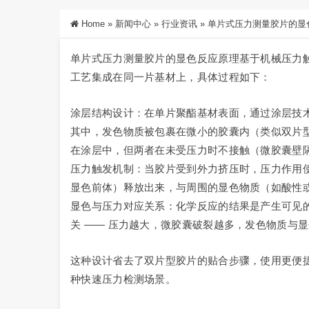
Home
»
新闻中心
»
行业资讯
»
单片式压力测量胶片的显
单片式压力测量胶片的显色反应原理基于机械压力
工艺集成在同一片基材上，具体过程如下：
涂层结构设计：在单片聚酯基材表面，通过涂层技
其中，发色物质被包裹在微小的胶囊内（类似双片
在涂层中，但两者在未受压力时不接触（微胶囊壁
压力触发机制：当胶片受到外力挤压时，压力作用
显色前体）释放出来，与周围的显色物质（如酸性
显色与压力对应关系：化学反应的结果是产生可见
关 —— 压力越大，微胶囊破裂越多，发色物质与
这种设计省去了双片型胶片的贴合步骤，使用更便
种快速压力检测场景。