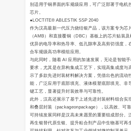
别适用于铜界面的车规级应用，可广泛部署于电机
芯片。
●LOCTITE® ABLESTIK SSP 2040
作为汉高最新一代压力烧结银产品，该方案专为芯
（AMB）和直接覆铜（DBC）基板上的芯片贴装
优异的电导率和热导率、低孔隙率及高剪切强度，
合车规级高功率模组应用。
与此同时，随着 AI 应用的加速发展，无论是智
要求，尤其是在异构集成工艺下，实现高集成度与
示了多款先进封装材料解决方案，凭借出色的流动
能，广泛应用于底部填充、液体模塑底部填充、非
键工艺，显著提升封装效率与可靠性。
此外，汉高还展示了基于上述先进封装材料组合实现的
和叠层封装（packageonpackage），以高
可持续发展同样是汉高未来愿景的重要组成部分。
再生银替代原生银、提升粘合剂产品中生物基可再
可持续利用。针对汽车与工业领域对微控制器单元