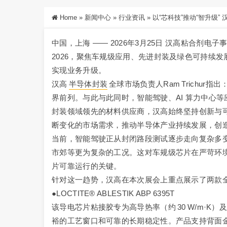
Home
»
新闻中心
»
行业资讯
»
以“芯科技”推动“智升级” 汉
中国，上海 —— 2026年3月25日 汉高粘合剂电子
2026，聚焦车规级应用、先进封装及绿色可持续发展
实现业务升级。
汉高
半导体封装
全球市场负责人Ram Trichu
界前列。与此与此同时，智能驾驶、AI 算力中心
封装领域领先的材料供应商，汉高始终坚持创新与
断变化的市场需求，推动半导体产业持续发展，创造
当前，智能驾驶正从封闭路段测试逐步走向复杂多
市郊等更为复杂的工况。这对车规级芯片在严苛环
片可靠运行的关键。
针对这一趋势，汉高在本次展会上重点展示了两款
●LOCTITE® ABLESTIK ABP 6395T
该导电芯片粘接胶专为高导热率（约 30 W/m·
裕的工艺窗口和可靠的长期稳定性。产品支持背面金