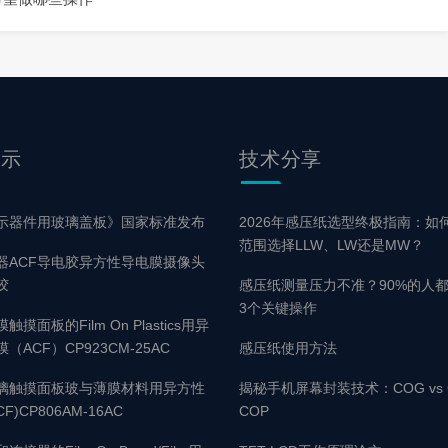
展示
技术
分享
示器件用玻璃盖板》国家标准发布
2026年感压纸选型终极指南：如
范围选择LLW、LW还是MW？
器ACF导电胶异方性导电膜摄像头
胶
感压纸测量压力不准？90%的人
3个关键操作
摸面板的Film On Plastics用异
（ACF）CP923CM-25AC
感压纸使用方法
璃触摸面板玻与薄膜材料用异方性
揭秘手机屏幕封装技术：COG vs C
F)CP806AM-16AC
COP