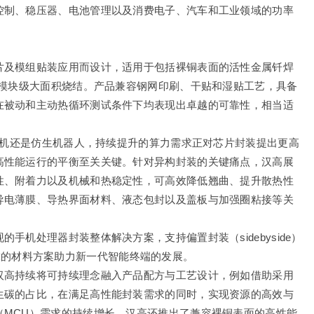
控制、稳压器、电池管理以及消费电子、汽车和工业领域的功率
片及模组贴装应用而设计，适用于包括裸铜表面的活性金属钎焊
及模块级大面积烧结。产品兼容钢网印刷、干贴和湿贴工艺，具备
在被动和主动热循环测试条件下均表现出卓越的可靠性，相当适
能手机还是仿生机器人，持续提升的算力需求正对芯片封装提出更高
高性能运行的平衡至关关键。针对异构封装的关键痛点，汉高展
性、附着力以及机械和热稳定性，可高效降低翘曲、提升散热性
导电薄膜、导热界面材料、液态包封以及盖板与加强圈粘接等关
手机处理器封装整体解决方案，支持偏置封装（sidebyside）
效、可靠的材料方案助力新一代智能终端的发展。
汉高持续将可持续理念融入产品配方与工艺设计，例如借助采用
生碳的占比，在满足高性能封装需求的同时，实现资源的高效与
（MCU）需求的持续增长，汉高还推出了兼容裸铜表面的高性能