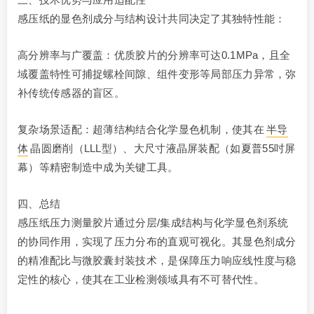
感压纸的显色剂成分与结构设计共同决定了其独特性能：
高分辨率与广覆盖：优质胶片的分辨率可达0.1MPa，且全
域覆盖特性可捕捉螺栓间隙、组件变形等局部压力异常，弥
补传统传感器的盲区。
复杂场景适配：超薄结构结合化学显色机制，使其在
半导
体
晶圆磨削（LLL型）、大尺寸液晶屏装配（如夏普55吋屏
幕）等精密制造中成为关键工具。
四、总结
感压纸压力测量胶片通过分层/集成结构与化学显色剂系统
的协同作用，实现了压力分布的直观可视化。其显色剂成分
的精准配比与微胶囊封装技术，是保障压力响应线性度与稳
定性的核心，使其在工业检测领域具有不可替代性。