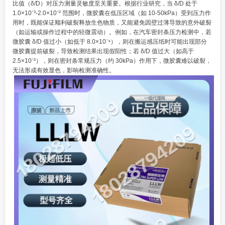
比值（δ/D）对压力测量灵敏度至关重要。根据行业研究，当 δ/D 处于
1.0×10⁻³-2.0×10⁻² 范围时，微胶囊在低压区域（如 10-50kPa）受到压力作
用时，既能保证顺利破裂释放生色物质，又能避免因壁过薄导致的意外破裂
（如运输或操作过程中的轻微震动）。例如，在汽车密封条压力检测中，若
微胶囊 δ/D 值过小（如低于 8.0×10⁻⁴），则在搬运
感压纸
时可能出现部分
微胶囊提前破裂，导致检测结果出现假阳性；若 δ/D 值过大（如高于
2.5×10⁻²），则在密封条常规压力（约 30kPa）作用下，微胶囊难以破裂，
无法形成有效显色，影响检测准确性。