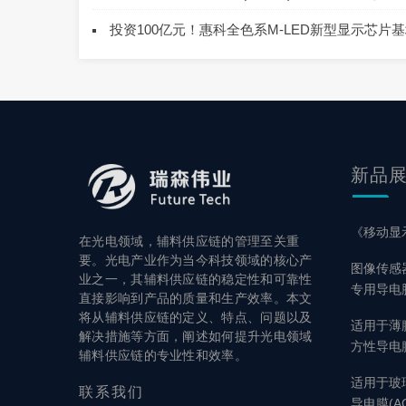
投资100亿元！惠科全色系M-LED新型显示芯片
新品
《移动显
在光电领域，辅料供应链的管理至关重
要。光电产业作为当今科技领域的核心产
图像传感
业之一，其辅料供应链的稳定性和可靠性
专用导电
直接影响到产品的质量和生产效率。本文
将从辅料供应链的定义、特点、问题以及
适用于薄膜触
解决措施等方面，阐述如何提升光电领域
方性导电膜
辅料供应链的专业性和效率。
适用于玻
联系
我们
导电膜(AC