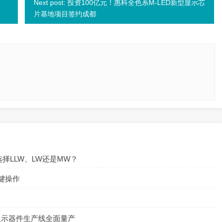
Next post: 投资100亿元！惠科全色系M-LED新型显示芯
片基地项目签约成都
择LLW、LW还是MW？
键操作
体显示器件生产线全面量产