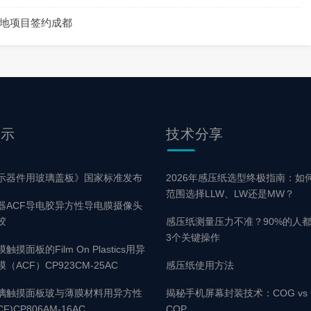
基地项目签约成都
展示
技术
分享
示器件用玻璃盖板》国家标准发布
2026年感压纸选型终极指南：如
范围选择LLW、LW还是MW？
器ACF导电胶异方性导电膜摄像头
胶
感压纸测量压力不准？90%的人
3个关键操作
摸面板的Film On Plastics用异
（ACF）CP923CM-25AC
感压纸使用方法
璃触摸面板玻与薄膜材料用异方性
揭秘手机屏幕封装技术：COG vs C
F)CP806AM-16AC
COP