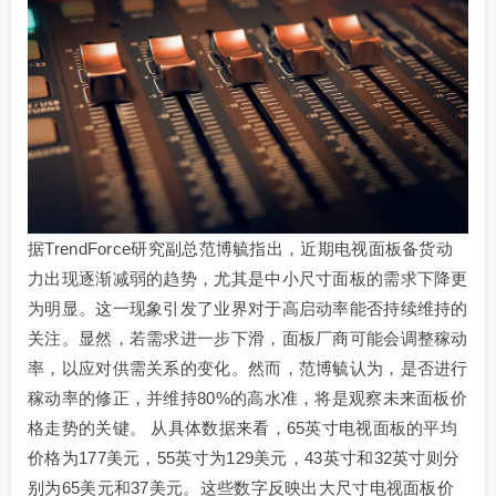
据TrendForce研究副总范博毓指出，近期电视面板备货动
力出现逐渐减弱的趋势，尤其是中小尺寸面板的需求下降更
为明显。这一现象引发了业界对于高启动率能否持续维持的
关注。显然，若需求进一步下滑，面板厂商可能会调整稼动
率，以应对供需关系的变化。然而，范博毓认为，是否进行
稼动率的修正，并维持80%的高水准，将是观察未来面板价
格走势的关键。 从具体数据来看，65英寸电视面板的平均
价格为177美元，55英寸为129美元，43英寸和32英寸则分
别为65美元和37美元。这些数字反映出大尺寸电视面板价