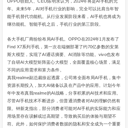
OPPO创始人、CEO陈明永认为，2024年将是AI手机的元
年。未来5年，AI对手机行业的影响，完全可以比肩当年智
能手机替代功能机。从行业发展阶段来看，AI手机也将成为
继功能机、智能手机之后，手机行业的第三阶段。
各大手机厂商纷纷布局AI手机。OPPO在2024年1月发布了
Find X7系列手机，第一次在端侧部署了约70亿参数的安第
斯大模型，实现了AI通话摘要、AI消除等功能。vivo也发布
了自研AI大模型矩阵蓝心大模型，全面覆盖核心场景，满足
不同的应用需求和算力条件。
真我realme副总裁徐起透露，公司将全面布局AI手机，集中
资源长期投入，加大AI储备以及在产品中的应用。计划今年
年中发布真我realme的AI战略，分享积累的AI技术和应用。
尽管AI手机技术不断进步，但普通消费者对AI的理解仍然有
限。钟新龙指出，部分消费者可能对AI手机的实际能力和应
用场景存在误解或过高期望，导致购买后的体验与期望不
符。此外，如何保护消费者数据的隐私和安全成为一个重要